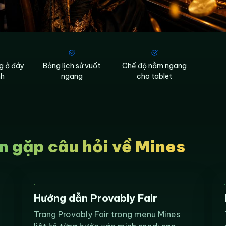
g ở đáy
Bảng lịch sử vuốt
Chế độ nằm ngang
nh
ngang
cho tablet
n gặp câu hỏi về Mines
Hướng dẫn Provably Fair
Trang Provably Fair trong menu Mines