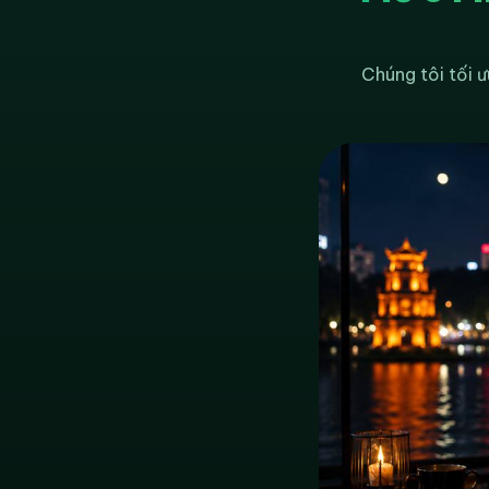
Chúng tôi tối ư