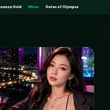
nanza Gold
Mines
Gates of Olympus