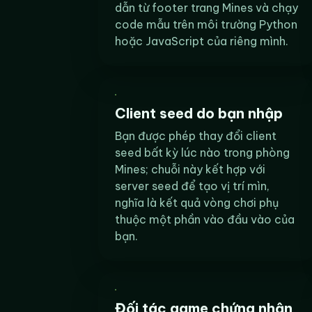
dẫn từ footer trang Mines và chạy
code mẫu trên môi trường Python
hoặc JavaScript của riêng mình.
Client seed do bạn nhập
Bạn được phép thay đổi client
seed bất kỳ lúc nào trong phòng
Mines; chuỗi này kết hợp với
server seed để tạo vị trí mìn,
nghĩa là kết quả vòng chơi phụ
thuộc một phần vào đầu vào của
bạn.
Đối tác game chứng nhận