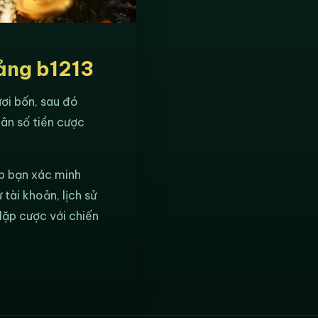
ảng b1213
ơi bốn, sau đó
ân số tiền cược
p bạn xác minh
tài khoản, lịch sử
ặp cược với chiến