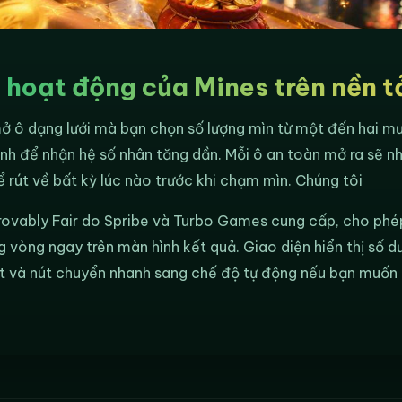
 hoạt động của Mines trên nền t
mở ô dạng lưới mà bạn chọn số lượng mìn từ một đến hai mư
nh để nhận hệ số nhân tăng dần. Mỗi ô an toàn mở ra sẽ nh
hể rút về bất kỳ lúc nào trước khi chạm mìn. Chúng tôi
rovably Fair do Spribe và Turbo Games cung cấp, cho phé
 vòng ngay trên màn hình kết quả. Giao diện hiển thị số dư 
 và nút chuyển nhanh sang chế độ tự động nếu bạn muốn l