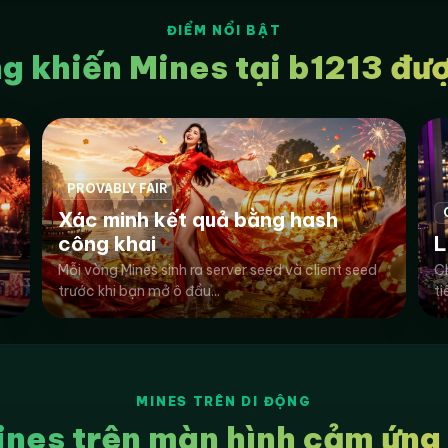
ĐIỂM NỔI BẬT
ng khiến Mines tại b1213 đượ
PROVABLY FAIR
Xác minh kết quả bằng hash
công khai
L
Mỗi vòng Mines sinh ra server seed và client seed
C
trước khi bạn mở ô đầu...
ti
MINES TRÊN DI ĐỘNG
ines trên màn hình cảm ứng 