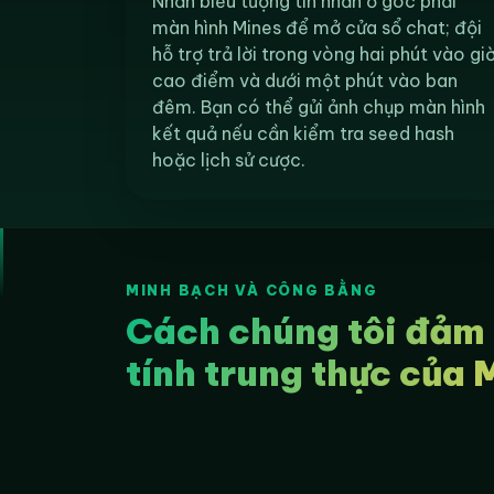
Nhấn biểu tượng tin nhắn ở góc phải
màn hình Mines để mở cửa sổ chat; đội
hỗ trợ trả lời trong vòng hai phút vào gi
cao điểm và dưới một phút vào ban
đêm. Bạn có thể gửi ảnh chụp màn hình
kết quả nếu cần kiểm tra seed hash
hoặc lịch sử cược.
MINH BẠCH VÀ CÔNG BẰNG
Cách chúng tôi đảm
tính trung thực của 