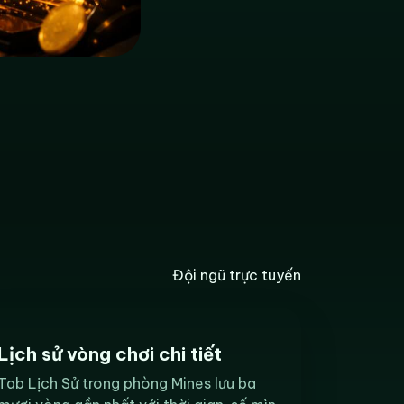
Đội ngũ trực tuyến
Lịch sử vòng chơi chi tiết
Tab Lịch Sử trong phòng Mines lưu ba