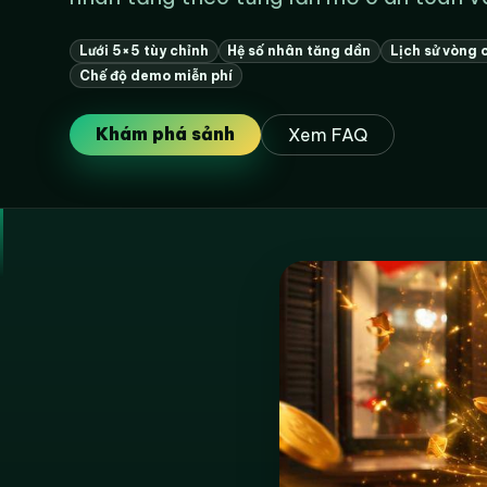
Lưới 5×5 tùy chỉnh
Hệ số nhân tăng dần
Lịch sử vòng 
Chế độ demo miễn phí
Khám phá sảnh
Xem FAQ